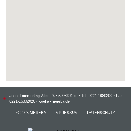
Josef-Lammerting-Allee 25 • 50933 Köln • Tel: 0221-1680200 • Fax
0221-16802020 • koeln@mereba.de
© 2025 MEREBA
IMPRESSUM
DATENSCHUTZ